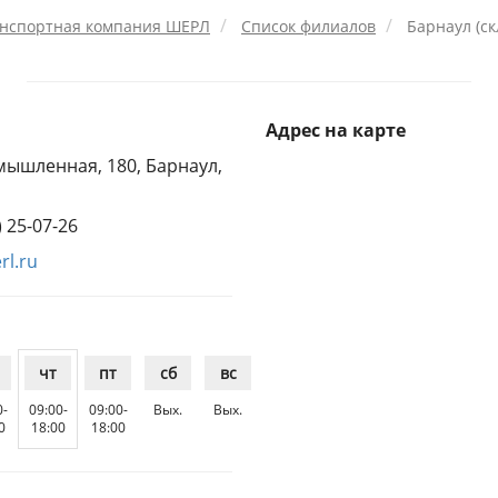
нспортная компания ШЕРЛ
Список филиалов
Барнаул (ск
Адрес на карте
ышленная, 180, Барнаул,
) 25-07-26
rl.ru
чт
пт
сб
вс
0-
09:00-
09:00-
Вых.
Вых.
0
18:00
18:00