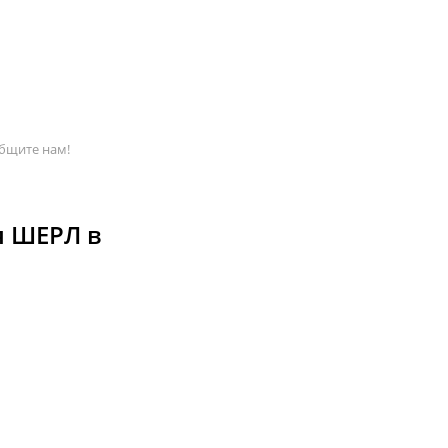
бщите нам!
я ШЕРЛ в