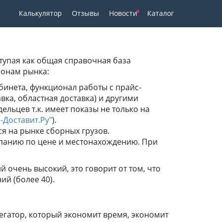
Калькулятор
Отзывы
Новости
Каталог
ступая как общая справочная база
ронам рынка:
бинета, функционал работы с прайс-
ка, областная доставка) и другими
ельцев т.к. имеет показы не только на
о-Доставит.Ру"
).
я на рынке сборных грузов.
мпанию по цене и местонахождению. При
й очень высокий, это говорит от том, что
й (более 40).
егатор, который экономит время, экономит