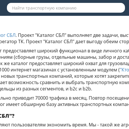
лог СБЛ
. Проект "Каталог СБЛ" выполняет две задачи, вы
грегатор ТК. Проект "Каталог СБЛ" дает выгоду обеим сто
г предоставляет широкий функционал в виде личного ка
иям (сборные грузы, отдельные машины, забор и достав
 же каталог предоставляет широкий охват для грузовлад
в 1000 интернет магазинах с установленным модулем (
"Кт
 новых транспортных компаний, которые хотят закрепитс
дает возможность сравнить и выбрать транспортную ко
ельцы из разных сегментов, и b2c и b2b.
бильно приводит 70000 трафика в месяц. Повтор посещени
ог имеет обширную базу активных транспортных компани
СБЛ"?
ляют пользователям экономить время. Мы - такой же агр