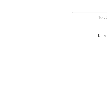
По с
Ком