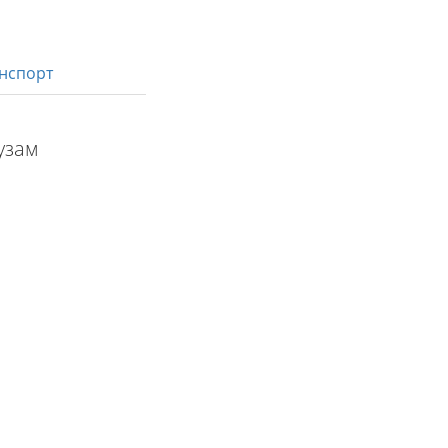
нспорт
узам