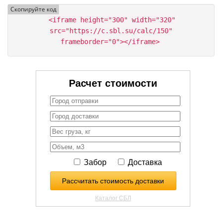
Скопируйте код
<iframe height="300" width="320"
src="https://c.sbl.su/calc/150"
frameborder="0"></iframe>