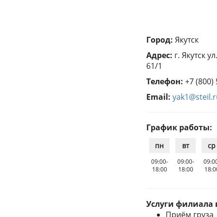
Город:
Якутск
Адрес:
г. Якутск у
61/1
Телефон:
+7 (800)
Email:
yak1@steil.
График работы:
пн
вт
ср
09:00-
09:00-
09:0
18:00
18:00
18:0
Услуги филиала 
Приём груза