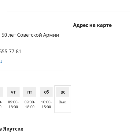
Адрес на карте
л. 50 лет Советской Армии
 555-77-81
ru
чт
пт
сб
вс
0-
09:00-
09:00-
10:00-
Вых.
0
18:00
18:00
15:00
в Якутске