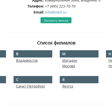
Адрес:
коммунальная зона, владение 5.
Телефон:
+7 (495) 223-70-70
Email:
info@steil.ru
Заказать звонок
Список филиалов
В
М
Н
Владивосток
Магадан
Н
Москва
Н
С
Я
Санкт-Петербург
Якутск