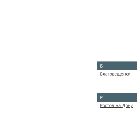
Б
Благовещенск
Р
Ростов-на-Дону