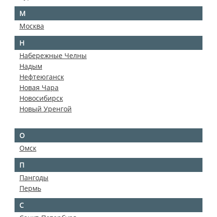
М
Москва
Н
Набережные Челны
Надым
Нефтеюганск
Новая Чара
Новосибирск
Новый Уренгой
О
Омск
П
Пангоды
Пермь
С