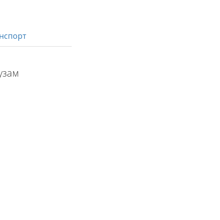
нспорт
узам