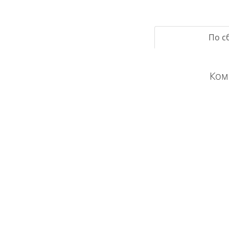
По с
Ком