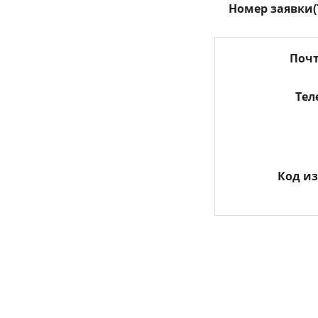
Номер заявки(
Почт
Те
Код и