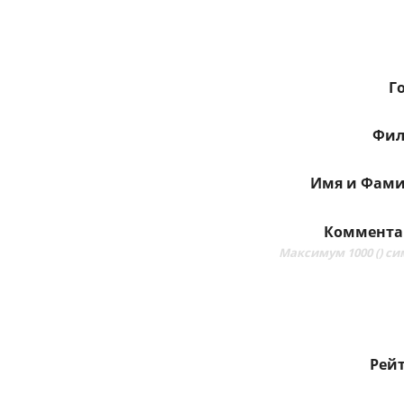
Г
Фи
Имя и Фам
Коммент
Максимум 1000 (
) с
Рей