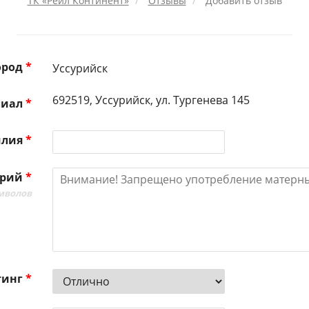
ТК «Рейл Континент»
Отзывы
Добавить отзыв
ород
*
Уссурийск
692519, Уссурийск, ул. Тургенева 145
лиал
*
илия
*
арий
*
имволов
тинг
*