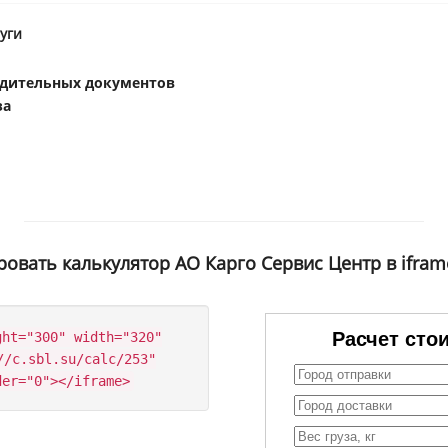
уги
одительных документов
за
овать калькулятор АО Карго Сервис Центр в ifram
ght="300" width="320"
//c.sbl.su/calc/253"
der="0"></iframe>