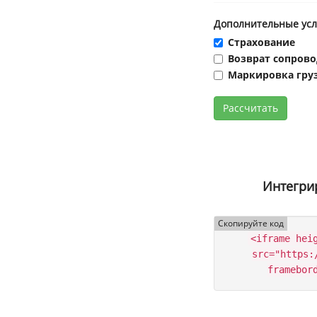
Дополнительные усл
Страхование
Возврат сопров
Маркировка гру
Рассчитать
Интегрир
Скопируйте код
<iframe hei
src="https:
framebor