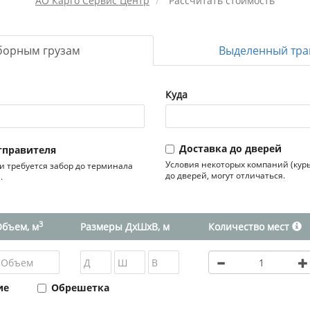
АО Карго Сервис Центр
Рассчитать стоимость
борным грузам
Выделенный тра
Куда
Доставка до дверей
отправителя
Условия некоторых компаний (курь
ли требуется забор до терминала
до дверей, могут отличаться.
.
3
Объем, м
Размеры ДxШxВ, м
Количество мест
ие
Обрешетка