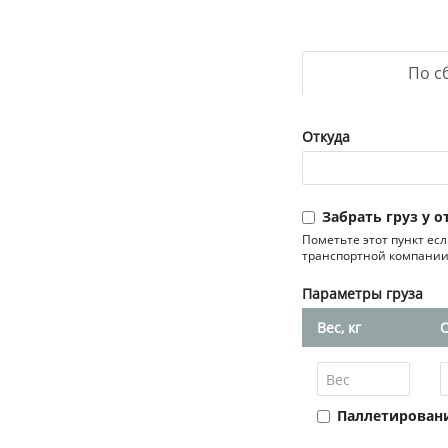
По с
Откуда
Забрать груз у 
Пометьте этот пункт ес
транспортной компании
Параметры груза
Вес, кг
Паллетирован