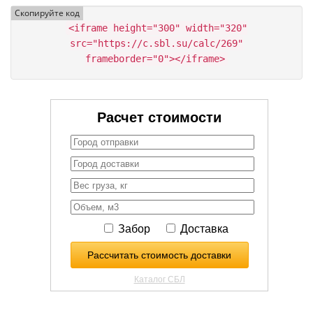
Скопируйте код
<iframe height="300" width="320"
src="https://c.sbl.su/calc/269"
frameborder="0"></iframe>