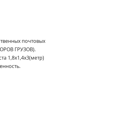
ственных почтовых
РОВ ГРУЗОВ).
а 1,8х1,4х3(метр)
енность.