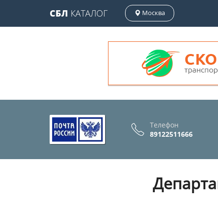
СБЛ
КАТАЛОГ
Москва
Телефон
89122511666
Департа