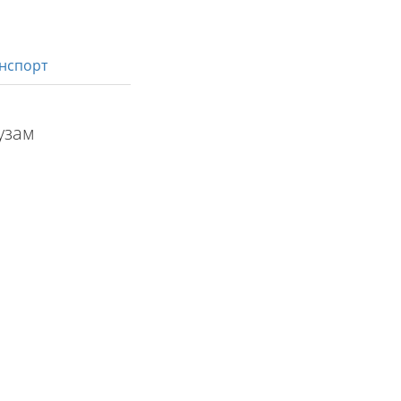
нспорт
узам