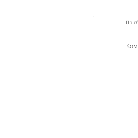
По с
Ком