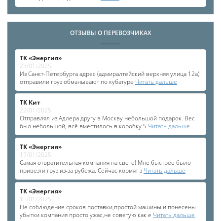
ОТЗЫВЫ О ПЕРЕВОЗЧИКАХ
ТК «Энергия»
23/01/2025
Из Санкт-Петербурга адрес (адмиралтейский верхняя улица 12а)
отправили груз обманывают по кубатуре
Читать дальше
ТК Кит
22/01/2025
Отправлял из Адлера другу в Москву небольшой подарок. Вес
был небольшой, всё вместилось в коробку S
Читать дальше
ТК «Энергия»
17/01/2025
Самая отвратительная компания на свете! Мне быстрее было
привезти груз из-за рубежа. Сейчас кормят з
Читать дальше
ТК «Энергия»
15/01/2025
Не соблюдение сроков поставки,простой машины и понесены
убытки компания просто ужас,не советую как е
Читать дальше